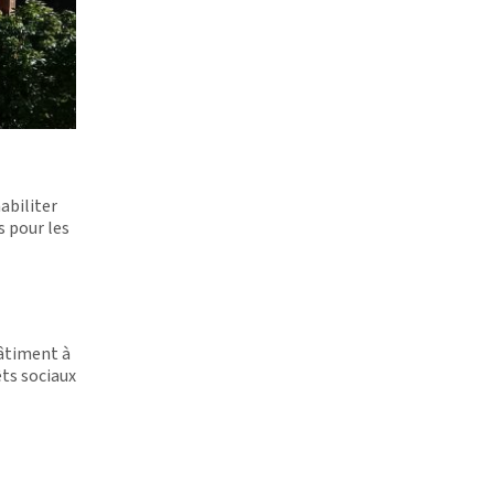
abiliter
s pour les
bâtiment à
êts sociaux